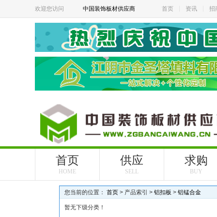
欢迎您访问
中国装饰板材供应商
首页
资讯
招
首页
供应
求购
HOME
SELL
BUY
您当前的位置：
首页
> 产品索引 >
铝扣板
>
铝锰合金
暂无下级分类！