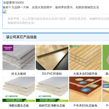
加盟费用
50000
板材十大品牌一片林，全国火热招商中，板材界的黑马，创新的领袖型企业
免责声明：以上所展示的信息由企业自行提供，内容的真实性、准确性和合法
饰板材供应商的会员!
该公司其它产品信息
好太太板材
DS.PVC环保铝
大坂木业E0级环保
家
净醛抗菌生态板
精材艺匠净醛生态板
千年舟E0生态板免
千