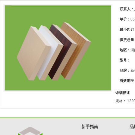
联系人：
单价：
8
最小起订
供货总量
地区：
河
型号：
品牌：
新
有效期至
详细描述
规格： 122
新手指南
品