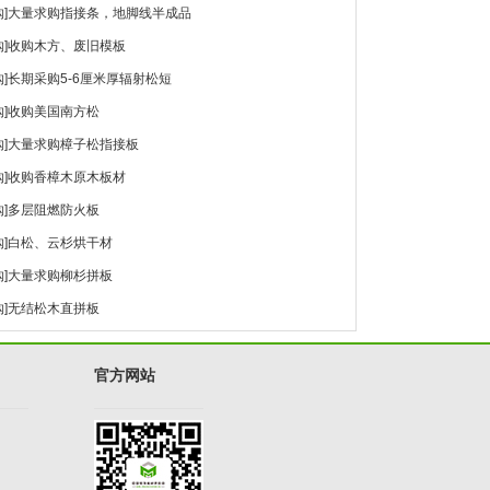
]
大量求购指接条，地脚线半成品
]
收购木方、废旧模板
]
长期采购5-6厘米厚辐射松短
]
收购美国南方松
]
大量求购樟子松指接板
]
收购香樟木原木板材
]
多层阻燃防火板
]
白松、云杉烘干材
]
大量求购柳杉拼板
]
无结松木直拼板
官方网站