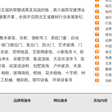
1
东北
2
福汉
前五届的荣耀成果及实战经验，第六届西安建博会
3
热烈
中心隆重开幕，全面开启西北五省建材行业发展新纪
4
迪芬
5
打造
6
淡季
7
致初
整木家装、衣柜、酒柜等 2、系统门窗：自动
8
品牌
移门/推拉门、复合门、防火门、艺术玻璃、门
9
中国
晾衣架、照明电器、互联网家电、小家电等 4、厨
10
兔宝
11
热播
净水、采暖空调、集成顶墙、天花吊顶等 5、装
12
北美
景墙、硅藻泥涂料、别墅装饰、户外家具、木屋、
13
聚榕
、相框、玻璃墙纸、蜡烛、花卉植物、十字绣、钟
14
扎根
木工机械、雕刻机、喷印设备、环保设备等
15
浅析
品牌商服务
网站服务
其他内容