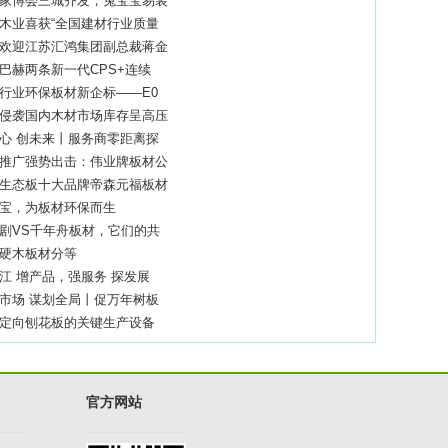
家博会三城齐发，兔宝宝易装
木业喜获“全国建材行业质量
欢迎江苏汇鸿集团副总裁蒋金
巴赫两条新一代CPS+连续
行业环保板材新企标——E0
侵袭国内木材市场库存呈高压
心 创未来丨服务商零距离探
推广强势出击：伟业牌板材公
生态板十大品牌帝森元福板材
宝，为板材环保而生
剧VS千年舟板材，它们的共
硬木板材分等
江 增产品，强服务 探发展
市场 谋划全局丨促万年树板
定向刨花板的关键生产设备
官方网站