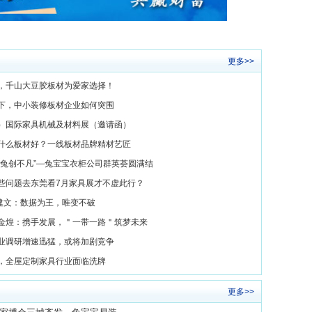
更多>>
丽，千山大豆胶板材为爱家选择！
之下，中小装修板材企业如何突围
东）国际家具机械及材料展（邀请函）
用什么板材好？一线板材品牌精材艺匠
，兔创不凡”—兔宝宝衣柜公司群英荟圆满结
哪些问题去东莞看7月家具展才不虚此行？
 任建文：数据为王，唯变不破
陈金煌：携手发展，＂一带一路＂筑梦未来
行业调研增速迅猛，或将加剧竞争
临，全屋定制家具行业面临洗牌
更多>>