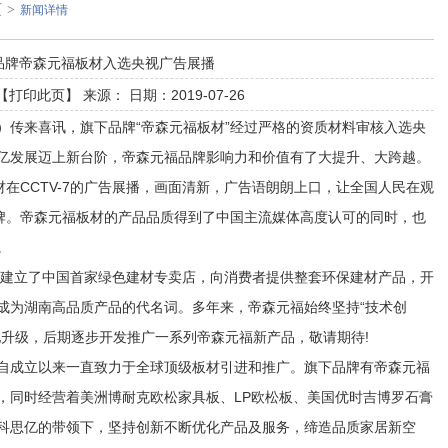
页
>
新闻详情
品牌帝森元福板材入选央视广告展播
【
打印此页
】 来源： 日期：2019-07-26
）传来喜讯，旗下品牌“帝森元福板材”经过严格的资质材料审核入选央
亿发展迈上新台阶，帝森元福品牌影响力和价值有了大提升、大跨越。
材在CCTV-7的广告展播，画面清新，广告语朗朗上口，让全国人民在观
品牌。帝森元福板材的产品品质得到了中国主流媒体高度认可的同时，也
。
就建立了中国首家绿色建材专卖店，向消费者提供整套环保建材产品，开
成为湖南高品质产品的代名词。多年来，帝森元福始终坚持“技术创
化升级，后期逐步开发推广一系列帝森元福新产品，敬请期待!
自成立以来一直致力于全球顶级板材引进和推广。旗下品牌有帝森元福
，同时经营着美洲博耐克欧松家具板、LP欧松板、美国优时吉博罗石膏
科思亿的带领下，坚持创新不断优化产品及服务，缔造品质家居新空