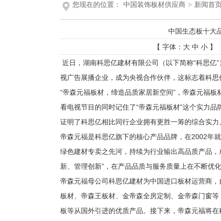
您现在的位置：
中国装饰板材供应商
>
新闻首
中国生态板十大
【 字体：
大
中
小
】 
近日，湖南科思亿建材有限公司（以下简称“科思亿”
视广告展播企业，成为央视合作伙伴，这标志着科思
“帝森元福板材，缔造品质家居新空间”，帝森元福板
看电视节目的同时记住了“帝森元福板材”这个实力
证明了科思亿相比同行企业拥有更胜一筹的综合实力
帝森元福是科思亿旗下的核心产品品牌，在2002年
绿色建材专卖之先河，持续为行业输出高品质产品，
新、管理创新”，在产品品质与服务质量上在不断优
帝森元福母公司科思亿建材为中国进口板材运营商，
板材、帝森王板材、金帝森全房定制、金帝森门窗等
板等从国外引进的优质产品。接下来，帝森元福将在