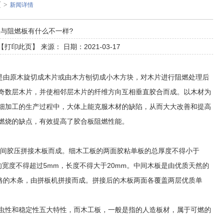
页
>
新闻详情
与阻燃板有什么不一样?
【
打印此页
】 来源： 日期：2021-03-17
是由原木旋切成木片或由木方刨切成小木方块，对木片进行阻燃处理后
奇数层木片，并使相邻层木片的纤维方向互相垂直胶合而成。以木材为
细加工的生产过程中，大体上能克服木材的缺陷，从而大大改善和提高
燃烧的缺点，有效提高了胶合板阻燃性能。
间胶压拼接木板而成。细木工板的两面胶粘单板的总厚度不得小于
的宽度不得超过5mm，长度不得大于20mm。中间木板是由优质天然的
规格的木条，由拼板机拼接而成。拼接后的木板两面各覆盖两层优质单
性和稳定性五大特性，而木工板，一般是指的人造板材，属于可燃的