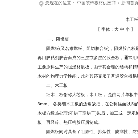
您现在的位置：
中国装饰板材供应商
>
新闻首
木工板
【 字体：
大
中
小
】 
一、阻燃板
阻燃板(又名难燃板、阻燃胶合板)，阻燃胶合板
再用胶粘剂胶合而成的三层或多层的胶合板，通常用
主要原料生产的阻燃材质板，由于其合理的结构和精
木材的物理力学性能，此外其还克服了普通胶合板易
二、木工板
细木工板俗称大芯板，木工板， 是由两片单板中
3mm。 各类细木工板的边角缺损，在公称幅面以内
木板方经热处理(即烘干室烘干)以后，加工成一定
板，再经冷、热压机胶压后制成。
阻燃板同时具备了阻燃性、抑烟性、防腐性、防虫