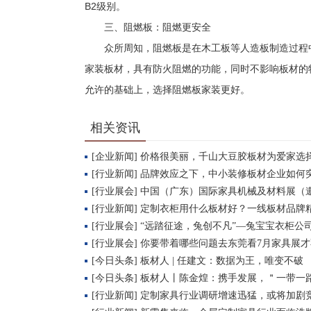
B2级别。
三、阻燃板：阻燃更安全
众所周知，阻燃板是在木工板等人造板制造过程中
家装板材，具有防火阻燃的功能，同时不影响板材的
允许的基础上，选择阻燃板家装更好。
相关资讯
[企业新闻] 价格很美丽，千山大豆胶板材为爱家选
[行业新闻] 品牌效应之下，中小装修板材企业如何
[行业展会] 中国（广东）国际家具机械及材料展（
[行业新闻] 定制衣柜用什么板材好？一线板材品牌
[行业展会] “远踏征途，兔创不凡”—兔宝宝衣柜
[行业展会] 你要带着哪些问题去东莞看7月家具展
[今日头条] 板材人 | 任建文：数据为王，唯变不破
[今日头条] 板材人丨陈金煌：携手发展，＂一带一
[行业新闻] 定制家具行业调研增速迅猛，或将加剧